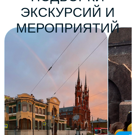
от 790₽
от 790₽
Тематиче
Знакомство с Самарой
экскурси
Полное расписание
ВАШИ
ОТЗЫВЫ О