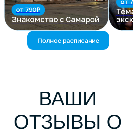
НАС
Нина Власова
12 июня мне посчастливилось
побывать на "Секретной
экскурсии" агентства "Свои на
Волге" Не ожидала увидеть,
услышать и прочувствоват...
Читать в Яндекс.Картах
Julia P.
Были на экскурсии по Самарским
дворикам с гидом Татьяной
29.05. Отлично провели время:
Татьяна очень много знает и
очень интерес...
Читать в Яндекс.Картах