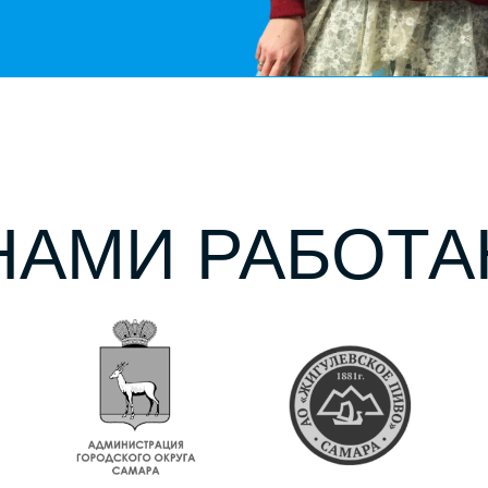
Расписание
Экскурсии
Мероприятия
Аренда лофта
Магазин
Стать партнером
Групповые экскурсии
+7 926 914 6363
Индивидуальные заказы и лофт
+7 929 917 63 63
art-exursions@mail.ru
ИП “АНДРОСОВ АЛЕКСАНДР
АЛЕКСАНДРОВИЧ” ИНН 631235007516
Политика обработки персональных данных
Политика возврата билетов