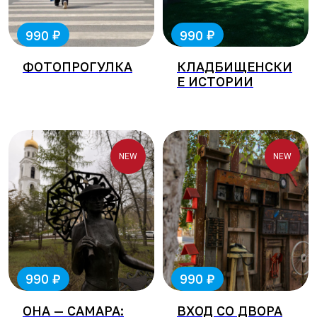
₽
₽
990
990
ФОТОПРОГУЛКА
КЛАДБИЩЕНСКИ
Е ИСТОРИИ
NEW
NEW
₽
₽
990
990
ОНА — САМАРА:
ВХОД СО ДВОРА