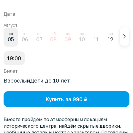
Дата
Август
ср
чт
пт
сб
вс
пн
вт
ср
чт
05
06
07
08
09
10
11
12
13
19:00
Билет
Взрослый
Дети до 10 лет
Купить за 990 ₽
Вместе пройдём по атмосферным локациям
исторического центра, найдём скрытые дворики,
необычные детали и места с характером. Поговорим