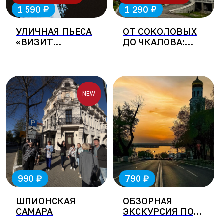
₽
₽
1 590
1 290
УЛИЧНАЯ ПЬЕСА
ОТ СОКОЛОВЫХ
«ВИЗИТ
ДО ЧКАЛОВА:
ИМПЕРАТОРА»
ИСТОРИЯ
ОДНОГО
САНАТОРИЯ
NEW
₽
₽
990
790
ШПИОНСКАЯ
ОБЗОРНАЯ
САМАРА
ЭКСКУРСИЯ ПО