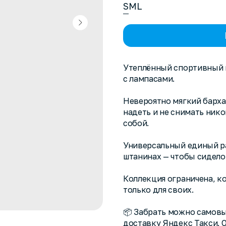
S
M
L
Утеплённый спортивный 
с лампасами.
Невероятно мягкий барха
надеть и не снимать нико
собой.
Универсальный единый ра
штанинах — чтобы сидело
Коллекция ограничена, к
только для своих.
📦 Забрать можно самовы
доставку Яндекс Такси. О