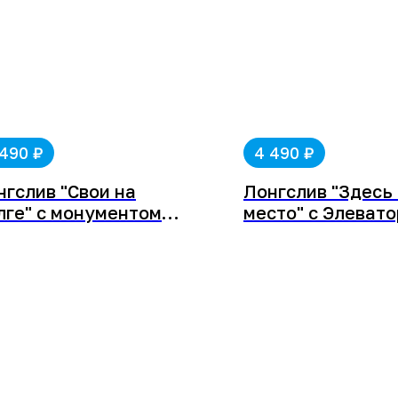
₽
₽
 490
4 490
нгслив "Свои на
Лонгслив "Здесь
лге" с монументом
место" с Элеват
авы