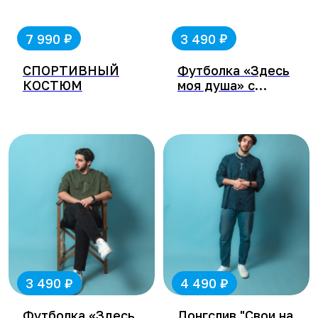
₽
₽
7 990
3 490
СПОРТИВНЫЙ
Футболка «Здесь
КОСТЮМ
моя душа» с
воротами
особняка
Курлиной
₽
₽
3 490
4 490
Футболка «Здесь
Лонгслив "Свои на