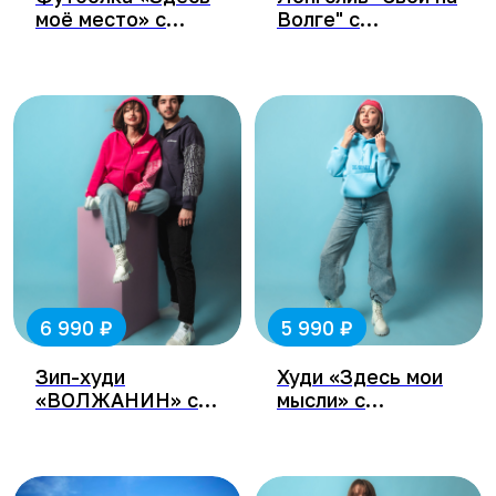
моё место» с
Волге" с
Элеватором
монументом
Славы
₽
₽
6 990
5 990
Зип-худи
Худи «Здесь мои
«ВОЛЖАНИН» с
мысли» с
забитым рукавом
монументом
Славы