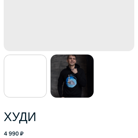
ХУДИ
₽
4 990