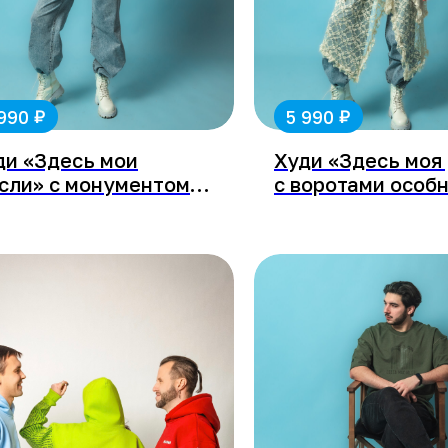
₽
₽
 990
5 990
ди «Здесь мои
Худи «Здесь моя
сли» с монументом
с воротами особ
авы
Курлиной