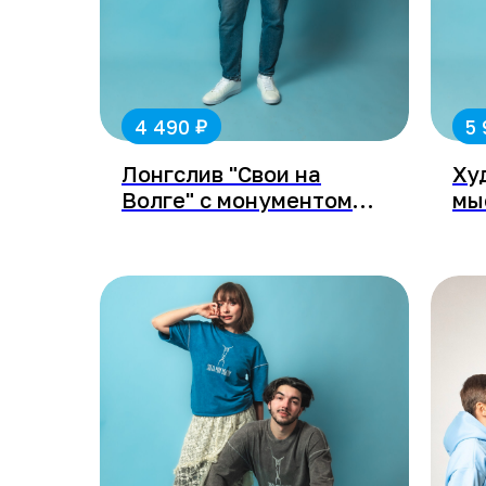
₽
4 490
5
Лонгслив "Свои на
Ху
Волге" с монументом
мы
Славы
Сл