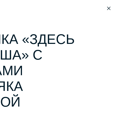
КА «ЗДЕСЬ
ША» С
АМИ
ЯКА
НОЙ