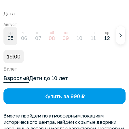
Дата
Август
ср
чт
пт
сб
вс
пн
вт
ср
чт
05
06
07
08
09
10
11
12
13
19:00
Билет
Взрослый
Дети до 10 лет
Купить за 990 ₽
Вместе пройдём по атмосферным локациям
исторического центра, найдём скрытые дворики,
необычные детали и места с характером. Поговорим