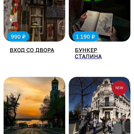
₽
₽
990
1 190
ВХОД СО ДВОРА
БУНКЕР
СТАЛИНА
NEW