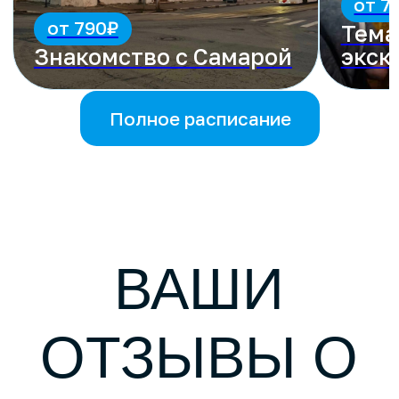
НАС
Нина Власова
12 июня мне посчастливилось
побывать на "Секретной
экскурсии" агентства "Свои на
Волге" Не ожидала увидеть,
услышать и прочувствоват...
Читать в Яндекс.Картах
Julia P.
Были на экскурсии по Самарским
дворикам с гидом Татьяной
29.05. Отлично провели время:
Татьяна очень много знает и
очень интерес...
Читать в Яндекс.Картах