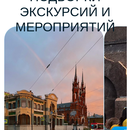
от 790₽
от 790₽
Тематиче
Знакомство с Самарой
экскурси
Полное расписание
ВАШИ
ОТЗЫВЫ О