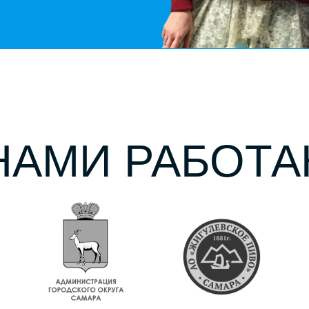
Расписание
Экскурсии
Мероприятия
Аренда лофта
Магазин
Стать партнером
Групповые экскурсии
+7 926 914 6363
Индивидуальные заказы и лофт
+7 929 917 63 63
art-exursions@mail.ru
ИП “АНДРОСОВ АЛЕКСАНДР
АЛЕКСАНДРОВИЧ” ИНН 631235007516
Политика обработки персональных данных
Политика возврата билетов